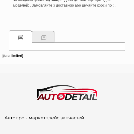
за вигідною ціною Від
944
грн. Дана деталь підходить для
моделей: . Замовляйте з доставкою або шукайте кроси по : .
[data limited]
Автопро - маркетплейс запчастей