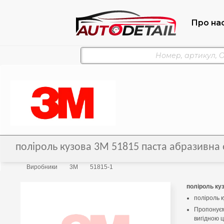
Про на
поліроль кузова 3М 51815 паста абразивна
Виробники
3M
51815-1
поліроль ку
поліроль 
Пропонуєм
вигідною 