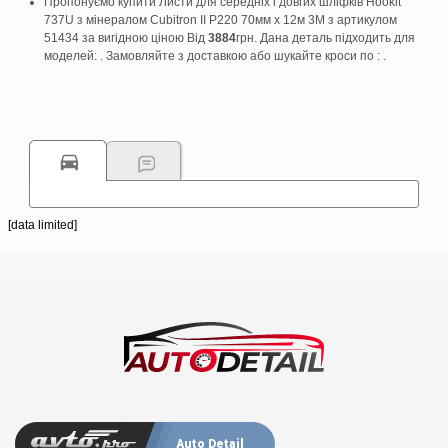
Пропонуємо купити Листи для середніх і довгих шліфків Hookit
737U з мінералом Cubitron II P220 70мм х 12м 3M з артикулом
51434 за вигідною ціною Від
3884
грн. Дана деталь підходить для
моделей: . Замовляйте з доставкою або шукайте кроси по : .
[data limited]
Auto Detail