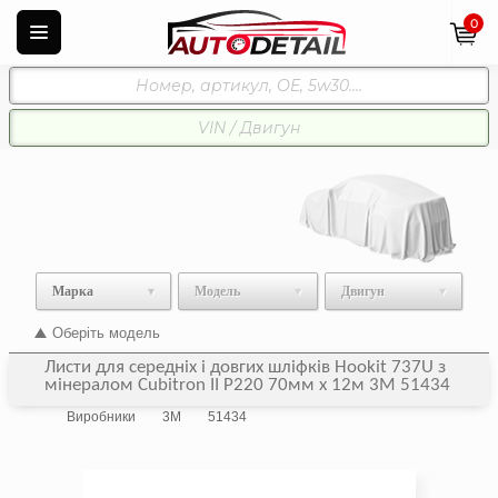
0
Марка
Модель
Двигун
Оберіть модель
Листи для середніх і довгих шліфків Hookit 737U з
мінералом Cubitron II P220 70мм х 12м 3M 51434
Виробники
3M
51434