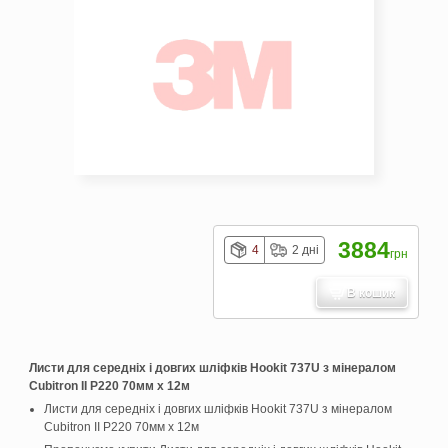
3884
4
2 дні
грн
В кошик
Листи для середніх і довгих шліфків Hookit 737U з мінералом
Cubitron II P220 70мм х 12м
Листи для середніх і довгих шліфків Hookit 737U з мінералом
Cubitron II P220 70мм х 12м