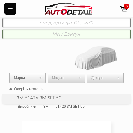
0
Марка
Модель
Двигун
Оберіть модель
... 3M 51426 3M SET 50
Виробники
3M
51426 3M SET 50