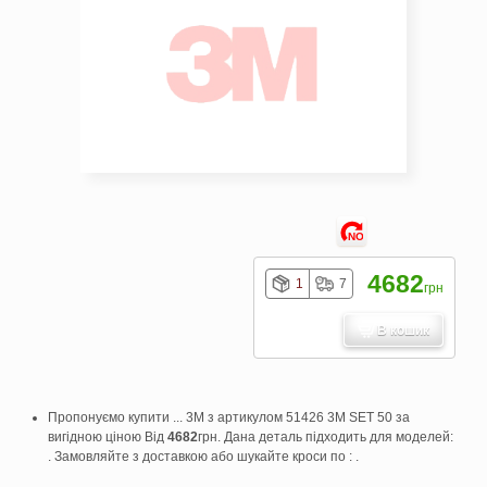
NO
4682
1
7
грн
В кошик
Пропонуємо купити ... 3M з артикулом 51426 3M SET 50 за
вигідною ціною Від
4682
грн. Дана деталь підходить для моделей:
. Замовляйте з доставкою або шукайте кроси по : .