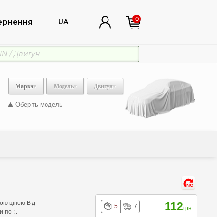
0
ернення
UA
Марка
Модель
Двигун
Оберіть модель
NO
ною ціною Від
112
5
7
грн
 по : .