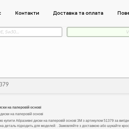
с
Контакти
Доставка та оплата
Пов
379
ски на паперовій основі
диски на паперовій основі
о купити Абразивні диски на паперовій основі 3M з артикулом 51379 за вигід
ана деталь підходить для моделей: . Замовляйте з доставкою або шукайте кроси