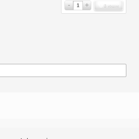
-
+
В кошик