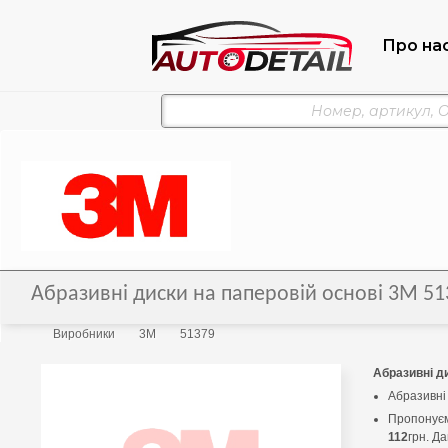
Про на
Абразивні диски на паперовій основі 3M 51
Виробники
3M
51379
Абразивні ди
Абразивні 
Пропонуєм
112
грн. Д