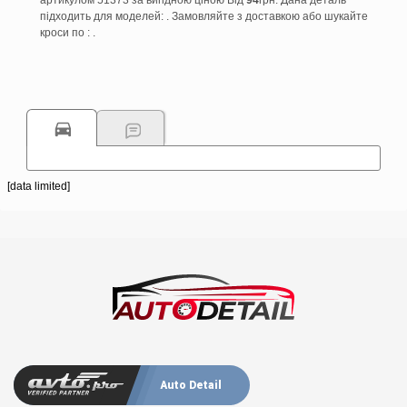
артикулом 51373 за вигідною ціною Від
94
грн. Дана деталь
підходить для моделей: . Замовляйте з доставкою або шукайте
кроси по : .
[data limited]
Auto Detail