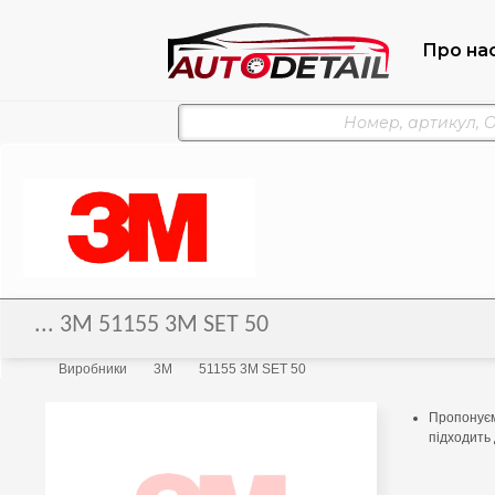
Про на
... 3M 51155 3M SET 50
Виробники
3M
51155 3M SET 50
Пропонуєм
підходить 