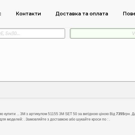
с
Контакти
Доставка та оплата
Пов
о купити ... 3M з артикулом 51155 3M SET 50 за вигідною ціною Від
7355
грн. 
для моделей: . Замовляйте з доставкою або шукайте кроси по : .