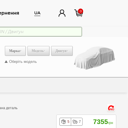
0
ернення
UA
Марка
Модель
Двигун
Оберіть модель
Дана деталь
NO
7355
5
7
грн