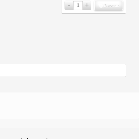
-
+
В кошик