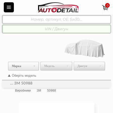
0
Марка
Модель
Двигун
Оберіть модель
... 3M 50988
Виробники
3M
50988