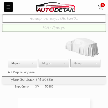
0
Марка
Модель
Двигун
Оберіть модель
Губки Softback 3M 50886
Виробники
3M
50886