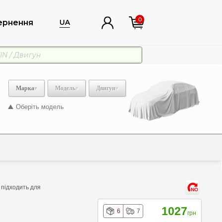
0
ернення
UA
Марка
Модель
Двигун
Оберіть модель
 підходить для
NO
1027
6
7
грн