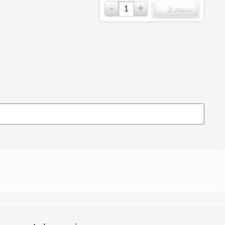
-
+
В кошик