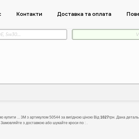
с
Контакти
Доставка та оплата
Пов
 купити ... 3M з артикулом 50544 за вигідною ціною Від
1027
грн. Дана деталь
 Замовляйте з доставкою або шукайте кроси по : .