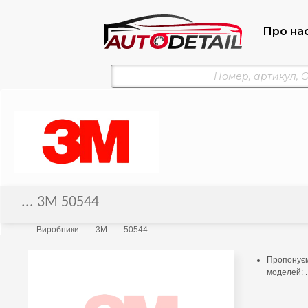
Про на
... 3M 50544
Виробники
3M
50544
Пропонуємо
моделей: .