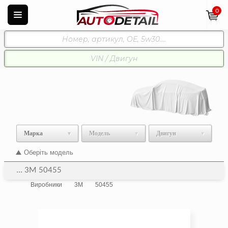
0
Марка
Модель
Двигун
Оберіть модель
... 3M 50455
Виробники
3M
50455