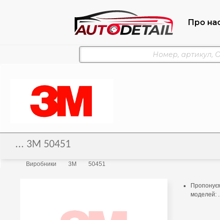
Про на
... 3M 50451
Виробники
3M
50451
Пропонуємо
моделей: .