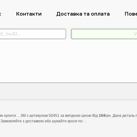
с
Контакти
Доставка та оплата
Пов
 купити ... 3M з артикулом 50451 за вигідною ціною Від
104
грн. Дана деталь 
 Замовляйте з доставкою або шукайте кроси по : .