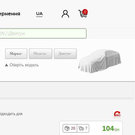
0
ернення
UA
Марка
Модель
Двигун
Оберіть модель
підходить для
NO
104
20
7
грн