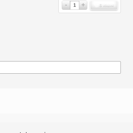
-
+
В кошик