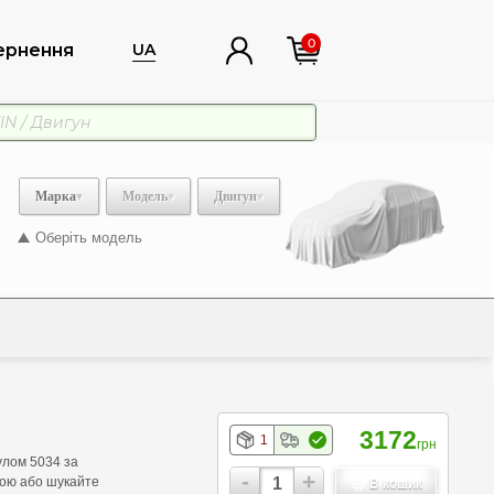
0
ернення
UA
Марка
Модель
Двигун
Оберіть модель
3172
1
грн
улом 5034 за
-
+
кою або шукайте
В кошик