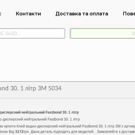
с
Контакти
Доставка та оплата
Пов
nd 30. 1 літр 3M 5034
дисперсний нейтральний Fastbond 30. 1 літр
о-дисперсний нейтральний Fastbond 30. 1 літр
о купити Клей водно-дисперсний нейтральний Fastbond 30. 1 літр 3M з артик
ціною Від
3172
грн. Дана деталь підходить для моделей: . Замовляйте з достав