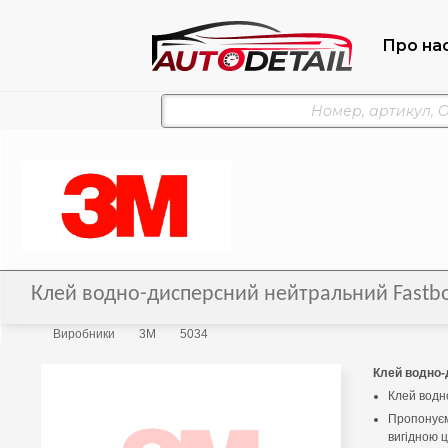
Про на
Клей водно-дисперсний нейтральний Fastbo
Виробники
3M
5034
Клей водно-
Клей водн
Пропонуєм
вигідною 