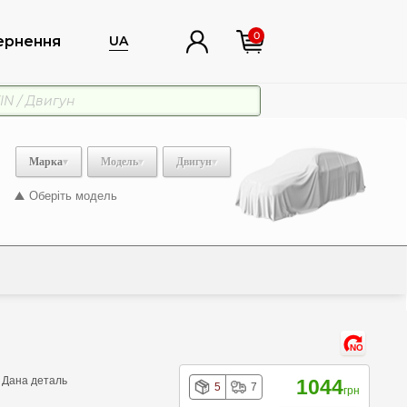
0
ернення
UA
Марка
Модель
Двигун
Оберіть модель
NO
. Дана деталь
1044
5
7
грн