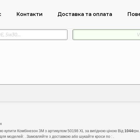
с
Контакти
Доставка та оплата
Пов
н
о купити Комбінезон 3M з артикулом 50198 XL за вигідною ціною Від
1044
грн
для моделей: . Замовляйте з доставкою або шукайте кроси по : .