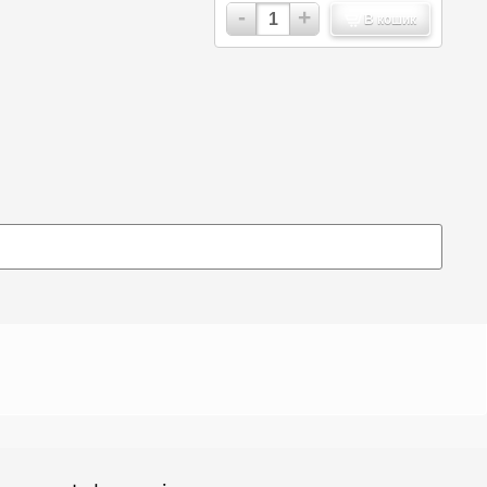
-
+
В кошик