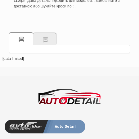
110
грн. Дана деталь підходить для моделей: . Замовляйте з
доставкою або шукайте кроси по : .
[data limited]
Auto Detail