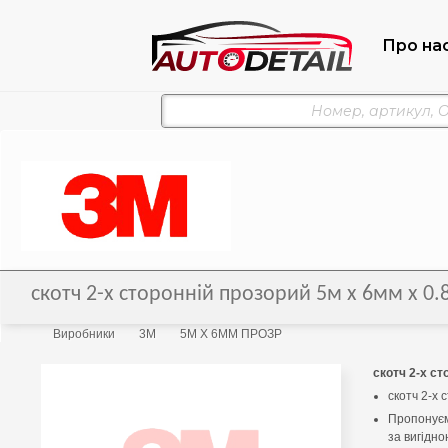
Про на
скотч 2-х сторонній прозорий 5м х 6мм х
Виробники
3M
5М Х 6ММ ПРОЗР
скотч 2-х ст
скотч 2-х 
Пропонуєм
за вигідно