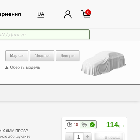
0
ернення
UA
Марка
Модель
Двигун
Оберіть модель
114
10
грн
 5М Х 6ММ ПРОЗР
-
+
авкою або шукайте
В кошик