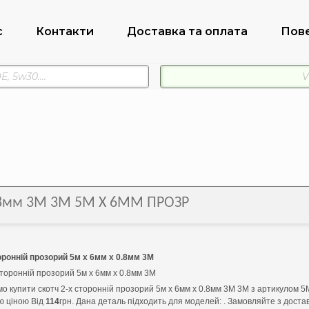
с
Контакти
Доставка та оплата
Пов
 0.8мм 3М 3M 5М Х 6ММ ПРОЗР
оронній прозорий 5м х 6мм х 0.8мм 3М
сторонній прозорий 5м х 6мм х 0.8мм 3М
о купити скотч 2-х сторонній прозорий 5м х 6мм х 0.8мм 3М 3M з артикулом
ю ціною Від
114
грн. Дана деталь підходить для моделей: . Замовляйте з дост