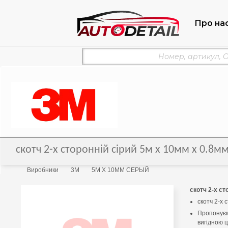
Про на
скотч 2-х сторонній сірий 5м х 10мм х 0.
Виробники
3M
5М Х 10ММ СЕРЫЙ
скотч 2-х ст
скотч 2-х 
Пропонуєм
вигідною 