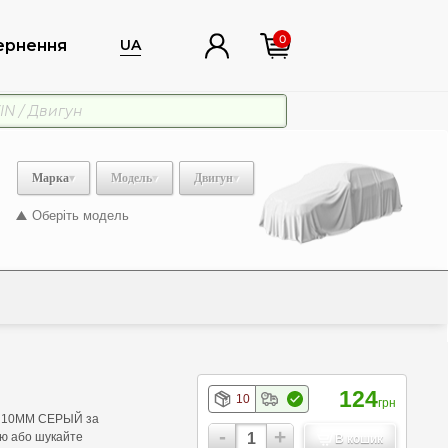
0
ернення
UA
Марка
Модель
Двигун
Оберіть модель
124
10
грн
 Х 10ММ СЕРЫЙ за
-
+
ою або шукайте
В кошик