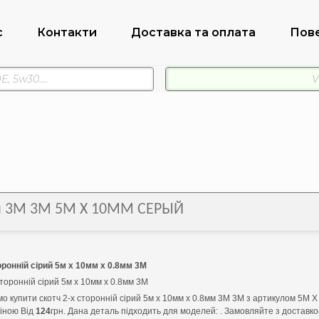
с
Контакти
Доставка та оплата
Пов
8мм 3М 3M 5М Х 10ММ СЕРЫЙ
оронній сірий 5м х 10мм х 0.8мм 3М
сторонній сірий 5м х 10мм х 0.8мм 3М
о купити скотч 2-х сторонній сірий 5м х 10мм х 0.8мм 3М 3M з артикулом 5М
ціною Від
124
грн. Дана деталь підходить для моделей: . Замовляйте з доставк