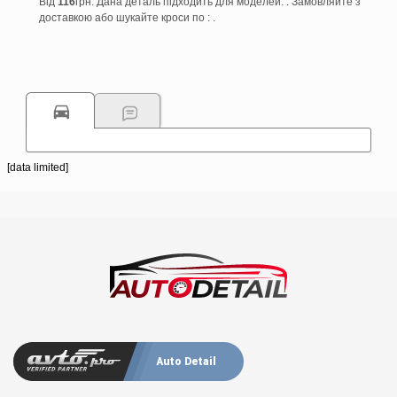
Від
116
грн. Дана деталь підходить для моделей: . Замовляйте з
доставкою або шукайте кроси по : .
[data limited]
Auto Detail