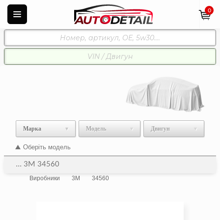
0
Марка
Модель
Двигун
Оберіть модель
... 3M 34560
Виробники
3M
34560