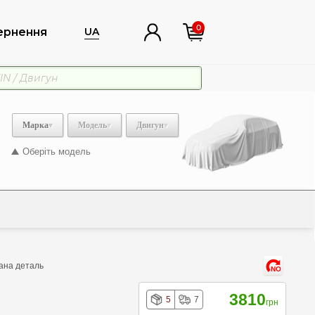
0
ернення
UA
Марка
Модель
Двигун
Оберіть модель
Дана деталь
NO
3810
5
7
грн