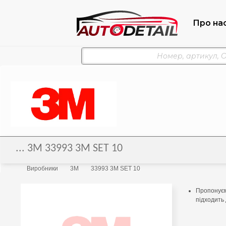
Про на
... 3M 33993 3M SET 10
Виробники
3M
33993 3M SET 10
Пропонуєм
підходить 