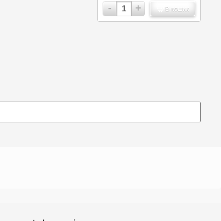
-
+
В кошик