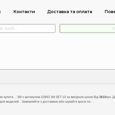
с
Контакти
Доставка та оплата
Пов
о купити ... 3M з артикулом 33993 3M SET 10 за вигідною ціною Від
3810
грн. 
для моделей: . Замовляйте з доставкою або шукайте кроси по : .