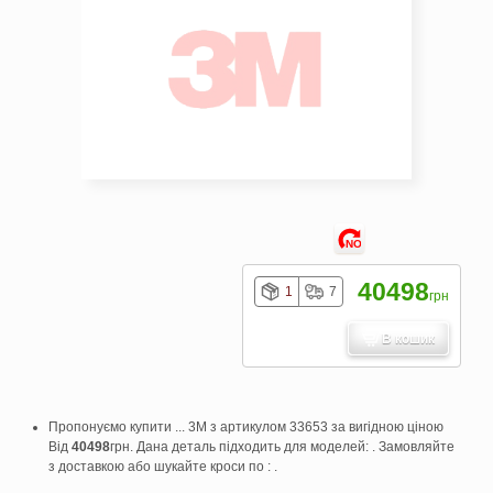
NO
40498
1
7
грн
В кошик
Пропонуємо купити ... 3M з артикулом 33653 за вигідною ціною
Від
40498
грн. Дана деталь підходить для моделей: . Замовляйте
з доставкою або шукайте кроси по : .