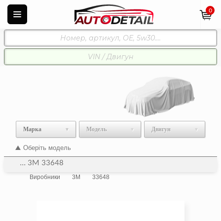
0
Марка
Модель
Двигун
Оберіть модель
... 3M 33648
Виробники
3M
33648