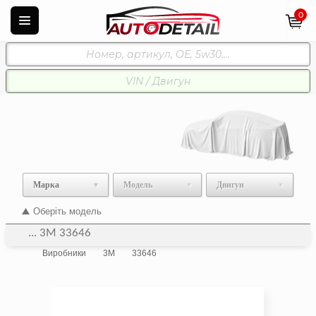
0
Марка
Модель
Двигун
Оберіть модель
... 3M 33646
Виробники
3M
33646