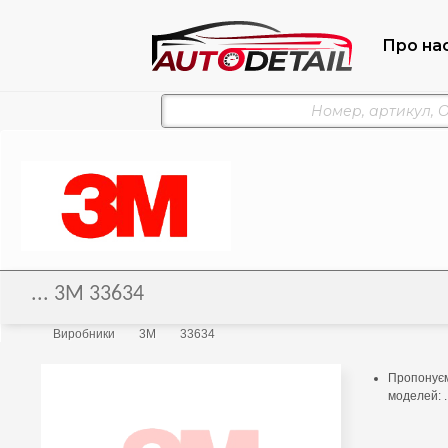
Про на
... 3M 33634
Виробники
3M
33634
Пропонуємо
моделей: .