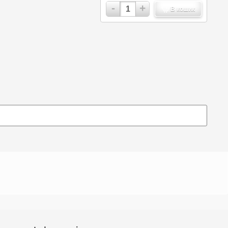
-
+
В кошик