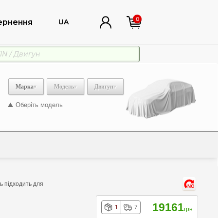
0
ернення
UA
Марка
Модель
Двигун
Оберіть модель
ь підходить для
NO
19161
1
7
грн