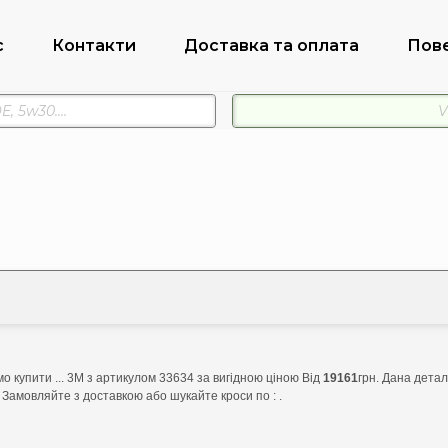
с
Контакти
Доставка та оплата
Пов
 купити ... 3M з артикулом 33634 за вигідною ціною Від
19161
грн. Дана детал
 Замовляйте з доставкою або шукайте кроси по : .