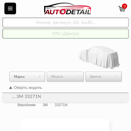
0
Марка
Модель
Двигун
Оберіть модель
... 3M 33271N
Виробники
3M
33271N