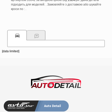
артикулом 33042 за вигідною ціною Від
1324
грн. Дана деталь
підходить для моделей: . Замовляйте з доставкою або шукайте
кроси по : .
[data limited]
Auto Detail