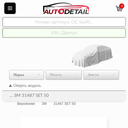
0
Марка
Модель
Двигун
Оберіть модель
... 3M 31487 SET 50
Виробники
3M
31487 SET 50