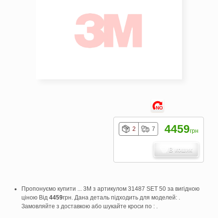
NO
4459
2
7
грн
В кошик
Пропонуємо купити ... 3M з артикулом 31487 SET 50 за вигідною
ціною Від
4459
грн. Дана деталь підходить для моделей: .
Замовляйте з доставкою або шукайте кроси по : .