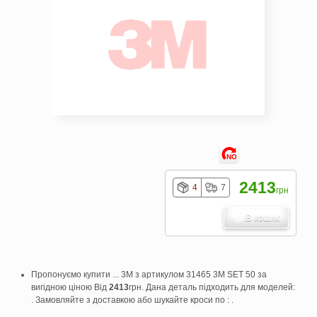
NO
2413
4
7
грн
В кошик
Пропонуємо купити ... 3M з артикулом 31465 3M SET 50 за
вигідною ціною Від
2413
грн. Дана деталь підходить для моделей:
. Замовляйте з доставкою або шукайте кроси по : .