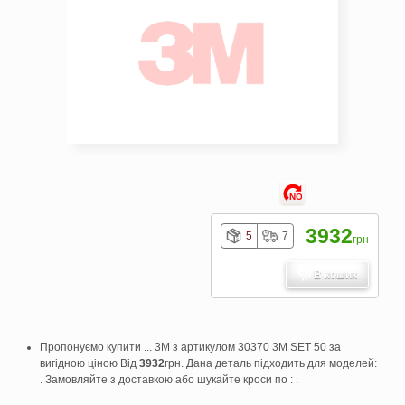
NO
3932
5
7
грн
В кошик
Пропонуємо купити ... 3M з артикулом 30370 3M SET 50 за
вигідною ціною Від
3932
грн. Дана деталь підходить для моделей:
. Замовляйте з доставкою або шукайте кроси по : .