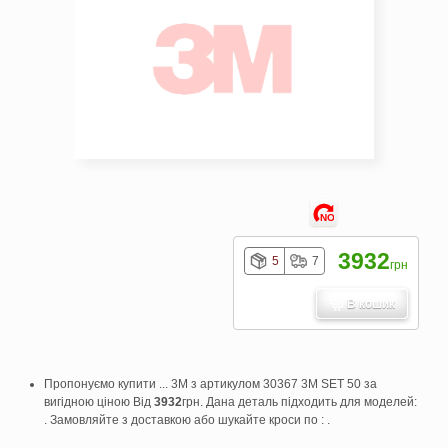
NO
3932
5
7
грн
В кошик
Пропонуємо купити ... 3M з артикулом 30367 3M SET 50 за
вигідною ціною Від
3932
грн. Дана деталь підходить для моделей:
. Замовляйте з доставкою або шукайте кроси по : .