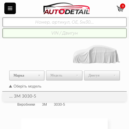
0
Марка
Модель
Двигун
Оберіть модель
... 3M 3030-5
Виробники
3M
3030-5