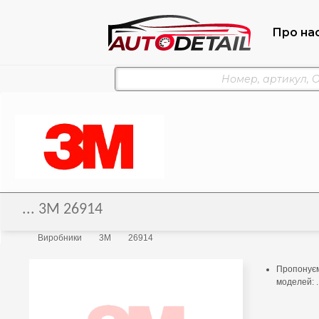
Про на
... 3M 26914
Виробники
3M
26914
Пропонуємо
моделей: .