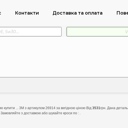
с
Контакти
Доставка та оплата
Пов
 купити ... 3M з артикулом 26914 за вигідною ціною Від
3531
грн. Дана деталь
 Замовляйте з доставкою або шукайте кроси по : .