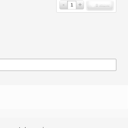
-
+
В кошик