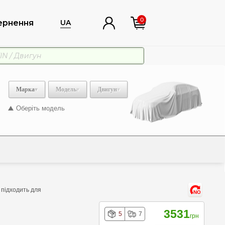
0
ернення
UA
Марка
Модель
Двигун
Оберіть модель
 підходить для
NO
3531
5
7
грн