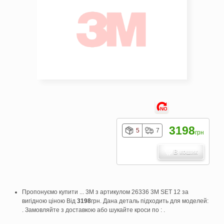
NO
3198
5
7
грн
В кошик
Пропонуємо купити ... 3M з артикулом 26336 3M SET 12 за
вигідною ціною Від
3198
грн. Дана деталь підходить для моделей:
. Замовляйте з доставкою або шукайте кроси по : .