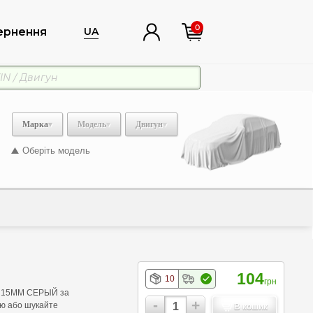
0
ернення
UA
Марка
Модель
Двигун
Оберіть модель
104
10
грн
 Х 15ММ СЕРЫЙ за
-
+
ою або шукайте
В кошик