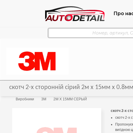
Про на
скотч 2-х сторонній сірий 2м х 15мм х 0.
Виробники
3M
2М Х 15ММ СЕРЫЙ
скотч 2-х ст
скотч 2-х 
Пропонуєм
вигідною 