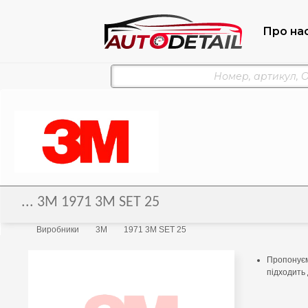
Про на
... 3M 1971 3M SET 25
Виробники
3M
1971 3M SET 25
Пропонуєм
підходить 