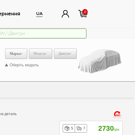
0
ернення
UA
Марка
Модель
Двигун
Оберіть модель
ана деталь
NO
2730
5
7
грн