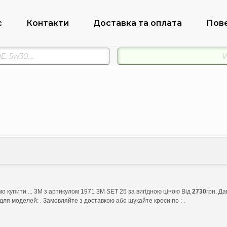
с
Контакти
Доставка та оплата
Пов
о купити ... 3M з артикулом 1971 3M SET 25 за вигідною ціною Від
2730
грн. Д
для моделей: . Замовляйте з доставкою або шукайте кроси по : .