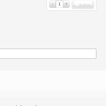
-
+
В кошик