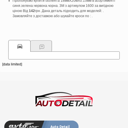
Пропонуємо купити Ізолента 18ммX20мX0.15мм в асортименті
синя.зелена.червона.чорна. 3M з артикулом 1600 за вигідною
ціною Від
142
грн. Дана деталь підходить для моделей: .
Замовляйте з доставкою або шукайте кроси по : .
[data limited]
Auto Detail