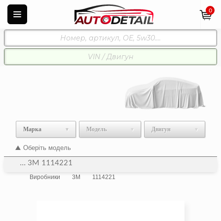
0
Марка
Модель
Двигун
Оберіть модель
... 3M 1114221
Виробники
3M
1114221