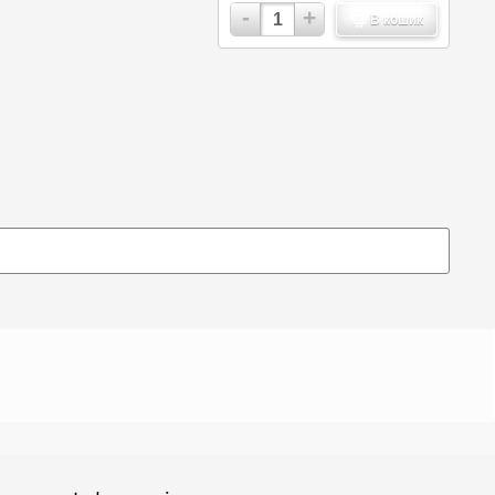
-
+
В кошик