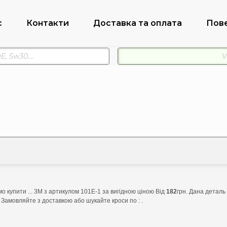
с
Контакти
Доставка та оплата
Пов
 купити ... 3M з артикулом 101E-1 за вигідною ціною Від
182
грн. Дана деталь
 Замовляйте з доставкою або шукайте кроси по : .