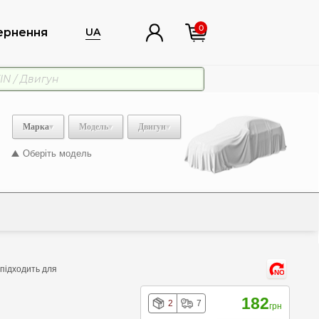
0
ернення
UA
Марка
Модель
Двигун
Оберіть модель
 підходить для
NO
182
2
7
грн