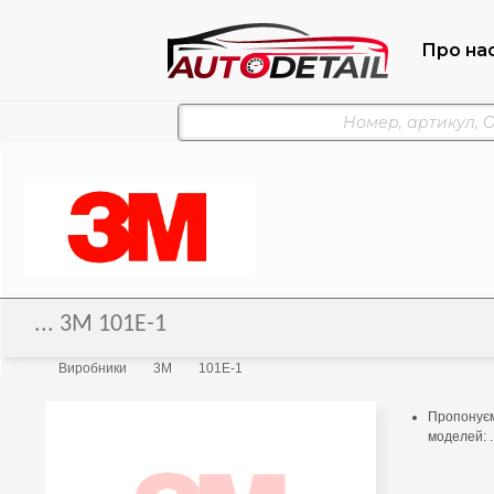
Про на
... 3M 101E-1
Виробники
3M
101E-1
Пропонуємо
моделей: .