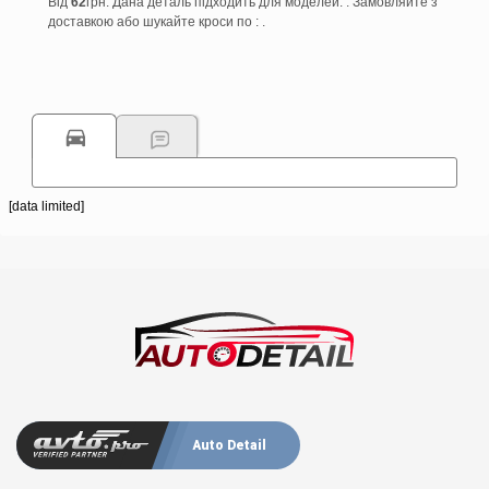
Від
62
грн. Дана деталь підходить для моделей: . Замовляйте з
доставкою або шукайте кроси по : .
[data limited]
Auto Detail