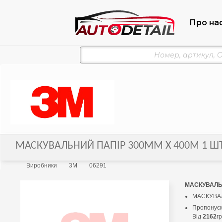
Про на
МАСКУВАЛЬНИЙ ПАПІР 300ММ Х 400М 1 ШТ
Виробники
3M
06291
МАСКУВАЛЬН
МАСКУВАЛ
Пропонуєм
Від
2162
г