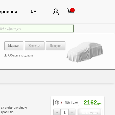
0
ернення
UA
Марка
Модель
Двигун
Оберіть модель
2162
2
2 дні
грн
за вигідною ціною
-
+
кроси по : .
В кошик