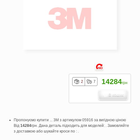
NO
14284
2
7
грн
В кошик
Пропонуємо купити ... 3M з артикулом 05916 за вигідною ціною
Від
14284
грн. Дана деталь підходить для моделей: . Замовляйте
з доставкою або шукайте кроси по : .