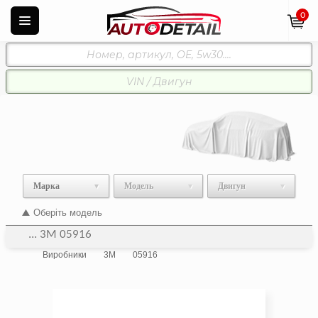
0
Марка
Модель
Двигун
Оберіть модель
... 3M 05916
Виробники
3M
05916