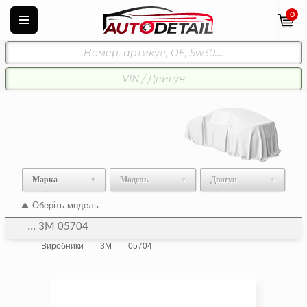
0
Марка
Модель
Двигун
Оберіть модель
... 3M 05704
Виробники
3M
05704