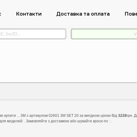
с
Контакти
Доставка та оплата
Пов
о купити ... 3M з артикулом 02601 3M SET 20 за вигідною ціною Від
3228
грн. 
для моделей: . Замовляйте з доставкою або шукайте кроси по : .