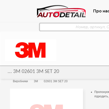
Про на
... 3M 02601 3M SET 20
Виробники
3M
02601 3M SET 20
Пропонуєм
підходить 