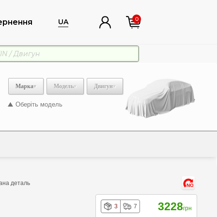
0
ернення
UA
Марка
Модель
Двигун
Оберіть модель
Дана деталь
NO
3228
3
7
грн