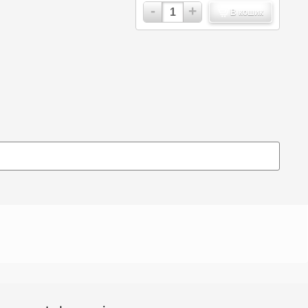
-
+
В кошик