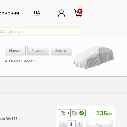
0
ернення
UA
Марка
Модель
Двигун
Оберіть модель
136
3
грн
ною Від
136
грн.
-
+
В кошик