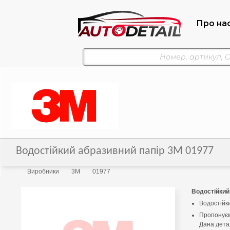
Про на
Водостійкий абразивний папір 3M 01977
Виробники
3M
01977
Водостійкий
Водостійк
Пропонуєм
Дана детал