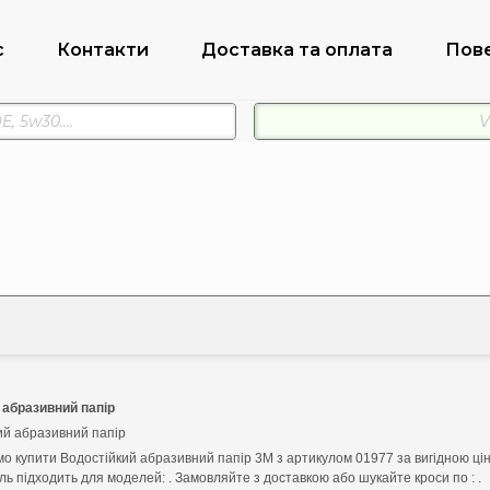
с
Контакти
Доставка та оплата
Пов
 абразивний папір
ий абразивний папір
о купити Водостійкий абразивний папір 3M з артикулом 01977 за вигідною ці
ь підходить для моделей: . Замовляйте з доставкою або шукайте кроси по : .