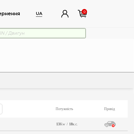
0
ернення
UA
Потужність
Привід
13
Kw
/
18
к.с.