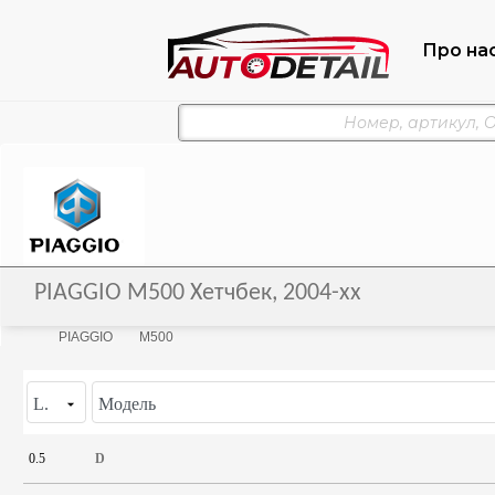
Про на
PIAGGIO M500 Хетчбек, 2004-xx
PIAGGIO
M500
L.
Модель
0.5
D