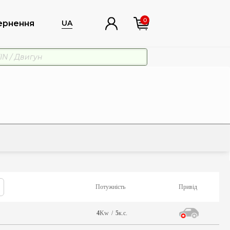
0
ернення
UA
Потужність
Привід
4
Kw
/
5
к.с.