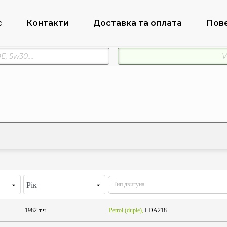
с
Контакти
Доставка та оплата
Пов
Рік
1982-т.ч.
Petrol (duple),
LDA218