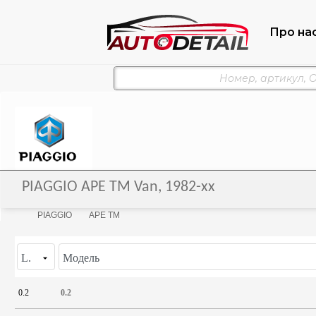
Про на
PIAGGIO APE TM Van, 1982-xx
PIAGGIO
APE TM
L.
Модель
0.2
0.2