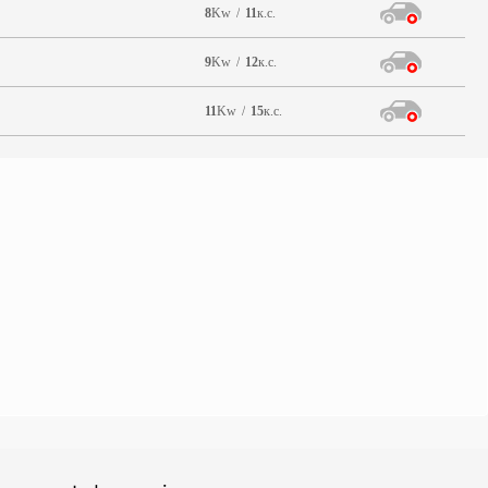
8
Kw
/
11
к.с.
9
Kw
/
12
к.с.
11
Kw
/
15
к.с.