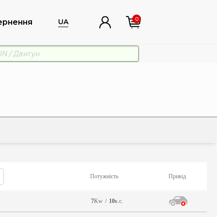
0
ернення
UA
Потужність
Привід
7
Kw
/
10
к.с.