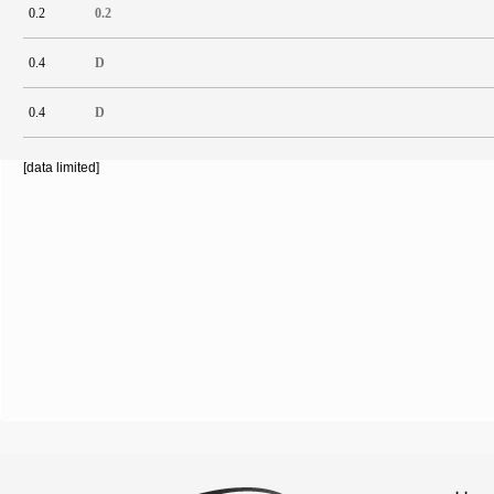
0.2
0.2
0.4
D
0.4
D
[data limited]