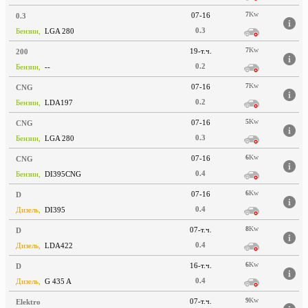
7
Kw
07-16
0.3
0.3
Бензин,
LGA 280
7
Kw
19-т.ч.
200
0.2
Бензин,
--
7
Kw
07-16
CNG
0.2
Бензин,
LDA197
5
Kw
07-16
CNG
0.3
Бензин,
LGA 280
6
Kw
07-16
CNG
0.4
Бензин,
DI395CNG
6
Kw
07-16
D
0.4
Дизель,
DI395
8
Kw
07-т.ч.
D
0.4
Дизель,
LDA422
6
Kw
16-т.ч.
D
0.4
Дизель,
G 435 A
9
Kw
07-т.ч.
Elektro