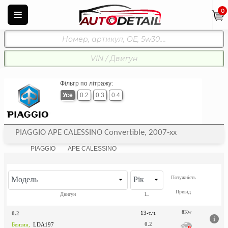
0
Фільтр по літражу:
Усе
0.2
0.3
0.4
PIAGGIO APE CALESSINO Convertible, 2007-xx
PIAGGIO
APE CALESSINO
Потужність
Модель
Рік
Привід
Двигун
L.
8
Kw
13-т.ч.
0.2
0.2
Бензин,
LDA197