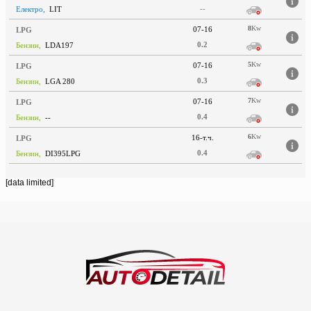
--
Електро,
LIT
8
Kw
07-16
LPG
0.2
Бензин,
LDA197
5
Kw
07-16
LPG
0.3
Бензин,
LGA 280
7
Kw
07-16
LPG
0.4
Бензин,
--
6
Kw
16-т.ч.
LPG
0.4
Бензин,
DI395LPG
[data limited]