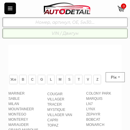
0
Рік
Усе
B
C
G
L
M
S
T
V
Z
MARINER
COLONY PARK
COUGAR
SABLE
MARQUIS
VILLAGER
MILAN
LN7
TRACER
MOUNTAINEER
LYNX
MYSTIQUE
MONTEGO
ZEPHYR
VILLAGER VAN
MONTEREY
BOBCAT
CAPRI
MARAUDER
MONARCH
TOPAZ