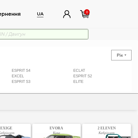
0
ернення
UA
Рік
ESPRIT S4
ECLAT
EXCEL
ESPRIT S2
ESPRIT S3
ELITE
EXIGE
EVORA
2 ELEVEN
Кабріолет
Купе
Кабріолет