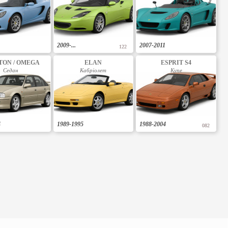
2009-...
2007-2011
122
TON / OMEGA
ELAN
ESPRIT S4
Седан
Кабріолет
Купе
4
1989-1995
1988-2004
082