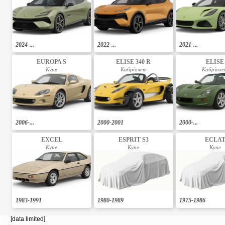
2024-...
2022-...
2021-...
EUROPA S
ELISE 340 R
ELISE
Купе
Кабріолет
Кабріол
2006-...
2000-2001
2000-...
EXCEL
ESPRIT S3
ECLA
Купе
Купе
Купе
1983-1991
1980-1989
1975-1986
[data limited]