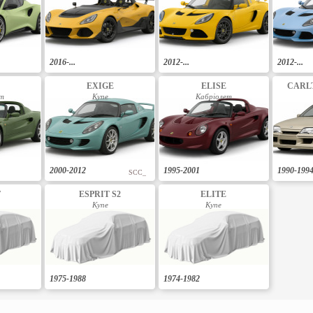
2016-...
2012-...
2012-...
EXIGE
ELISE
CARL
ет
Купе
Кабріолет
2000-2012
1995-2001
1990-199
SCC_
T
ESPRIT S2
ELITE
Купе
Купе
1975-1988
1974-1982