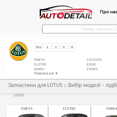
Про на
Усе
2
3
C
E
EMEYA
3 ELEVEN
ELETRE
EXIGE
EMIRA
EVORA
Показати усе ▼
Запчастини для LOTUS :: Вибір моделі – під
LOTUS
EMEYA
ELETRE
EMIR